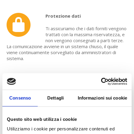
Protezione dati
Ti assicuriamo che i dati forniti vengono
trattati con la massima riservatezza, e
non vengono consegnati a parti terze.
La comunicazione avviene in un sistema chiuso, il quale
viene continuamente sorvegliato da amministratori di
sistema.
Consulenti qualificati ed esperti
Sono a tua disponibilità degli esperti
qualificati e con grande esperienza
Consenso
Dettagli
Informazioni sui cookie
specifica nel tuo argomento. Lavoriamo
esclusivamente con partner laureati che prima di prendere
la commissione dalla nostra azienda superano un
Questo sito web utilizza i cookie
processo serio di selezione.
Utilizziamo i cookie per personalizzare contenuti ed