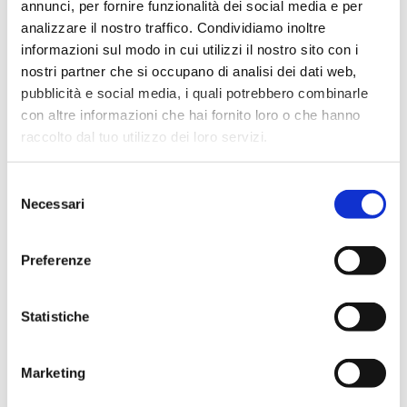
annunci, per fornire funzionalità dei social media e per
Termine
analizzare il nostro traffico. Condividiamo inoltre
informazioni sul modo in cui utilizzi il nostro sito con i
Puoi essere certo che il lavoro verrà
nostri partner che si occupano di analisi dei dati web,
completato entro il termine stabilito se
non prima.
pubblicità e social media, i quali potrebbero combinarle
con altre informazioni che hai fornito loro o che hanno
raccolto dal tuo utilizzo dei loro servizi.
Bibliografia completa
Selezione
Garantiamo che ogni lavoro compiuto
Necessari
viene consegnato assieme all’elenco
del
completo della bibliografia. I riferimenti
consenso
bibliografici dei documenti vengono preparati
Preferenze
GRATUITAMENTE e non vengono considerati nella
lunghezza del documento.
Statistiche
Istruzioni
Marketing
Garantiamo che il nostro servizio
soddisfa le istruzioni e le specifiche da