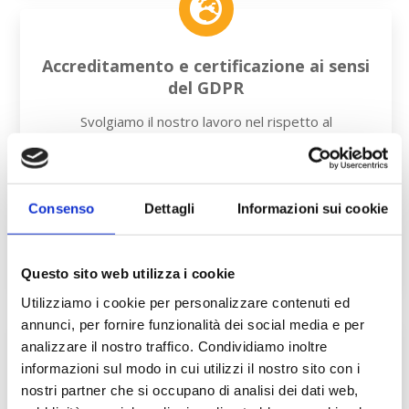
Accreditamento e certificazione ai sensi
del GDPR
Svolgiamo il nostro lavoro nel rispetto al
REGOLAMENTO (UE) 2016/679 DEL PARLAMENTO
EUROPEO E DEL CONSIGLIO del 27 aprile 2016
relativo alla protezione delle persone fisiche con
riguardo al trattamento dei dati personali, nonché alla
Consenso
Dettagli
Informazioni sui cookie
libera circolazione di tali dati e che abroga la direttiva
95/46/CE (regolamento generale sulla protezione dei
dati).
Questo sito web utilizza i cookie
Utilizziamo i cookie per personalizzare contenuti ed
annunci, per fornire funzionalità dei social media e per
analizzare il nostro traffico. Condividiamo inoltre
informazioni sul modo in cui utilizzi il nostro sito con i
Anonimità
nostri partner che si occupano di analisi dei dati web,
I tuoi dati saranno gestiti nel pieno rispetto della