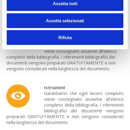
completato entro il termine stabilito se
Accetta tutti
non prima.
Accetta selezionati
Bibliografia completa
Rifiuta
Garantiamo che ogni progetto
viene consegnato assieme all’elenco
completo della bibliografia. I riferimenti bibliografici dei
documenti vengono preparati GRATUITAMENTE e non
vengono considerati nella lunghezza del documento.
Istruzioni
Garantiamo che ogni lavoro compiuto
viene consegnato assieme all’elenco
completo della bibliografia. I riferimenti
bibliografici dei documenti vengono
preparati GRATUITAMENTE e non vengono considerati
nella lunghezza del documento.