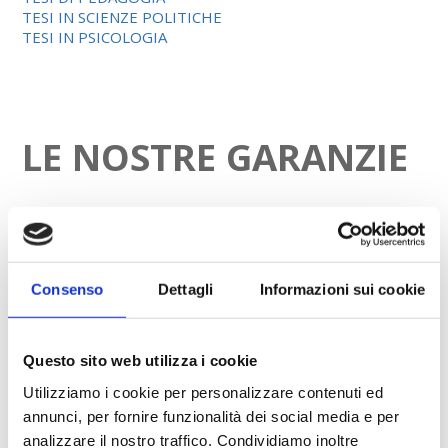
TESI IN SCIENZE POLITICHE
TESI IN PSICOLOGIA
LE NOSTRE GARANZIE
100% privo di plagio – GARANZIA DI
RIMBORSO SUL COSTO
Consenso
Dettagli
Informazioni sui cookie
Garantiamo che tutti gli elaborati che
prepariamo siano privi di plagio. In tutti
i casi, eseguiamo una scansione del software di plagio, di
Questo sito web utilizza i cookie
cui il report è allegato alla consegna.
Utilizziamo i cookie per personalizzare contenuti ed
annunci, per fornire funzionalità dei social media e per
analizzare il nostro traffico. Condividiamo inoltre
Protezione dati