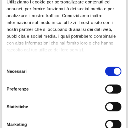
Utilizziamo i cookie per personalizzare contenuti ed
su […]
annunci, per fornire funzionalità dei social media e per
analizzare il nostro traffico. Condividiamo inoltre
TAG
informazioni sul modo in cui utilizzi il nostro sito con i
aiuto
accademico
APA
abstract
abstract tesi
nostri partner che si occupano di analisi dei dati web,
articoli scientifici
pubblicità e social media, i quali potrebbero combinarle
APA style
argomento
consigli
con altre informazioni che hai fornito loro o che hanno
bibliografia
conclusione
consulenza
raccolto dal tuo utilizzo dei loro servizi.
costruzione di tesi
discussione
database
discorso
Google Scholar
esperti
fonti
elenco
Selezione
esempio
Necessari
lavori online
lavoro
online
del
impaginazione
lettera di presentazione
ricerca
ricerca avanzata
consenso
plagio
presentazione
risorsi
scrittori
riferimento
siti
ringraziamenti
Preferenze
stesura
sitografia
scolastici
software antiplagio
stage
tesi
struttura
Statistiche
studenti
tesi
stile APA
tesi sperimentale
compilativa
Marketing