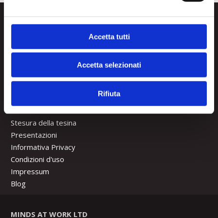
Pagina iniziale
Perché noi?
Accetta tutti
Richiesta di preventivo
Lavora con noi
Come lavoriamo?
Accetta selezionati
Le nostre garanzie
FAQ
Rifiuta
Contatti
Stesura della tesi di laurea
Stesura della tesina
Presentazioni
Informativa Privacy
Condizioni d'uso
Impressum
Blog
MINDS AT WORK LTD