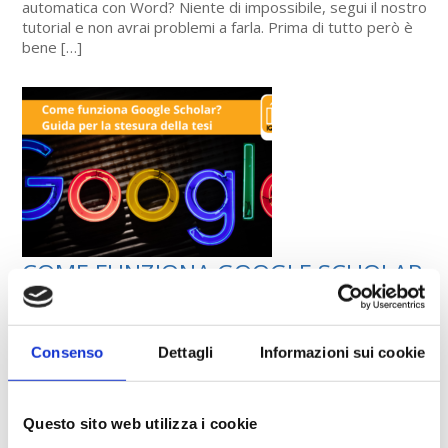
automatica con Word? Niente di impossibile, segui il nostro
tutorial e non avrai problemi a farla. Prima di tutto però è
bene […]
COME FUNZIONA GOOGLE SCHOLAR
– GUIDA
Il mondo di Google si arricchisce di un nuovo servizio
Consenso
Dettagli
Informazioni sui cookie
davvero interessante! Hai mai sentito parlare di Google
Scholar? Si tratta di un servizio che Google mette a
disposizione e serve per eseguire ricerche. Tutto qua? E
cosa cambia? Cambia eccome! Google Scholar, infatti, non ti
Questo sito web utilizza i cookie
proporrà mai materiali comuni che puoi trovare facilmente