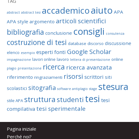
TAG
aiuto
accademico
APA
abstract
abstract tesi
articoli scientifici
APA style
argomento
consigli
bibliografia
conclusione
consulenza
costruzione di tesi
discussione
database
discorso
Google Scholar
esperti
fonti
elenco
esempio
lavori online
lavoro
online
impaginazione
lettera di presentazione
ricerca
ricerca avanzata
plagio
presentazione
risorsi
scrittori
riferimento
siti
ringraziamenti
stesura
sitografia
scolastici
software antiplagio
stage
tesi
struttura
studenti
tesi
stile APA
tesi sperimentale
compilativa
Pagina iniziale
Perché noi?