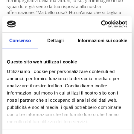
ma impegnativi della tua vita. Sì, lo so, già immagino il tuo
sguardo e già sento la tua risposta alla nostra
affermazione: “Ma bello cosa? Ho un’ansia che si taglia a
fette!” Fai un bel […]
Consenso
Dettagli
Informazioni sui cookie
Questo sito web utilizza i cookie
Utilizziamo i cookie per personalizzare contenuti ed
annunci, per fornire funzionalità dei social media e per
COME FUNZIONA GOOGLE SCHOLAR
analizzare il nostro traffico. Condividiamo inoltre
– GUIDA
informazioni sul modo in cui utilizzi il nostro sito con i
nostri partner che si occupano di analisi dei dati web,
Il mondo di Google si arricchisce di un nuovo servizio
pubblicità e social media, i quali potrebbero combinarle
davvero interessante! Hai mai sentito parlare di Google
con altre informazioni che hai fornito loro o che hanno
Scholar? Si tratta di un servizio che Google mette a
raccolto dal tuo utilizzo dei loro servizi.
disposizione e serve per eseguire ricerche. Tutto qua? E
cosa cambia? Cambia eccome! Google Scholar, infatti, non ti