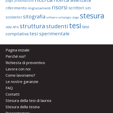
ricerca avanzata
plagio
presentazione
risorsi
scrittori
riferimento
siti
ringraziamenti
stesura
sitografia
scolastici
software antiplagio
stage
tesi
struttura
studenti
tesi
stile APA
tesi sperimentale
compilativa
Pagina iniziale
Perché noi?
Richiesta di preventivo
Lavora con noi
Come lavoriamo?
Le nostre garanzie
FAQ
Contatti
Stesura della tesi di laurea
Stesura della tesina