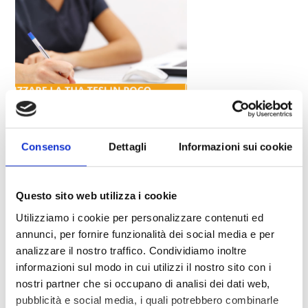
REALIZZARE LA TESI IN POCO
TEMPO? SEGUI I NOSTRI 4 STEP!
Consenso
Dettagli
Informazioni sui cookie
Realizzare la tesi in poco tempo e ottenendo il massimo
risultato è il sogno di tutti gli studenti universitari. Ed è
Questo sito web utilizza i cookie
anche il tuo sogno vero? La tesi di laurea è uno dei
momenti più belli della tua carriera formativa e
Utilizziamo i cookie per personalizzare contenuti ed
professionale e, detto sinceramente, è un peccato
annunci, per fornire funzionalità dei social media e per
accontentarsi di un lavoro sufficiente: la scrittura […]
analizzare il nostro traffico. Condividiamo inoltre
informazioni sul modo in cui utilizzi il nostro sito con i
nostri partner che si occupano di analisi dei dati web,
pubblicità e social media, i quali potrebbero combinarle