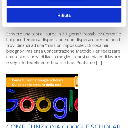
COME SCRIVERE UNA TESI DI LAUREA
Rifiuta
IN 30 GIORNI
Scrivere una tesi di laurea in 30 giorni? Possibile? Certo! Se
hai poco tempo a disposizione non disperare perché non ti
trovi dinanzi ad una “mission impossible”. Di cosa hai
bisogno? Pazienza Concentrazione Metodo Per realizzare
una tesi di laurea di livello meglio crearsi un piano di lavoro
e seguirlo fedelmente fino alla fine. Puntiamo […]
COME FUNZIONA GOOGLE SCHOLAR