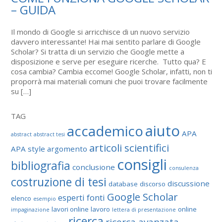
– GUIDA
Il mondo di Google si arricchisce di un nuovo servizio
davvero interessante! Hai mai sentito parlare di Google
Scholar? Si tratta di un servizio che Google mette a
disposizione e serve per eseguire ricerche. Tutto qua? E
cosa cambia? Cambia eccome! Google Scholar, infatti, non ti
proporrà mai materiali comuni che puoi trovare facilmente
su […]
TAG
aiuto
accademico
APA
abstract
abstract tesi
articoli scientifici
APA style
argomento
consigli
bibliografia
conclusione
consulenza
costruzione di tesi
discussione
database
discorso
Google Scholar
esperti
fonti
elenco
esempio
lavori online
lavoro
online
impaginazione
lettera di presentazione
ricerca