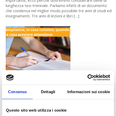
importante, ecco perché dovremmo considerare bene la
lunghezza tesi triennale. Parliamo infatti di un documento
che condensa nel miglior modo possibile tre anni di studi ed
insegnamenti. Tre anni di lezioni e libri […]
TESI COMPILATIVA, IN COSA
CONSISTE, QUANDO FARLA, A COSA
PRESTARE ATTENZIONE
Consenso
Dettagli
Informazioni sui cookie
Il momento della preparazione della tesi di laurea è
arrivato, devi solo scegliere tra tesi compilativa e
sperimentale. Non sai di cosa si tratta e quali sono le
Questo sito web utilizza i cookie
differenze tra le due? Continua a leggere, scoprirai le