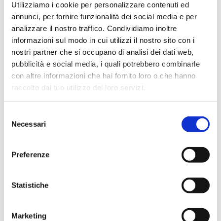
Utilizziamo i cookie per personalizzare contenuti ed
differenze e cos’è una tesi compilativa. (Per quanto
riguarda la tesi sperimentale ti rimandiamo invece a questo
annunci, per fornire funzionalità dei social media e per
articolo: […]
analizzare il nostro traffico. Condividiamo inoltre
informazioni sul modo in cui utilizzi il nostro sito con i
nostri partner che si occupano di analisi dei dati web,
pubblicità e social media, i quali potrebbero combinarle
con altre informazioni che hai fornito loro o che hanno
raccolto dal tuo utilizzo dei loro servizi.
Selezione
Necessari
del
COME INIZIARE A SCRIVERE LA TESI
consenso
DI LAUREA
Preferenze
Una delle domande più comuni tra gli studenti è: come
faccio ad iniziare a scrivere la mia tesi di laurea? Se hai
Statistiche
dubbi sull’approccio stai leggendo l’articolo giusto! Noi di
IQfactory vogliamo suggerirti qualche “dritta” e darti una
primissima metodologia di programmazione così da evitare
Marketing
brutte sorprese ed essere pronti vivendo questo delicato