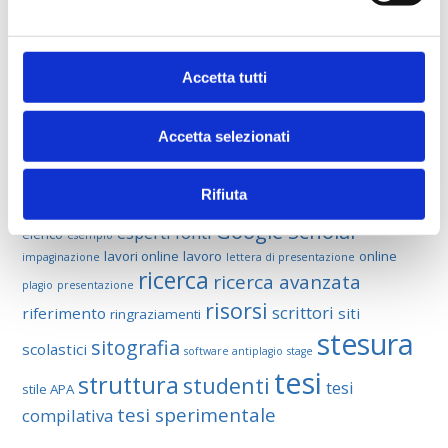
momento in […]
TAG
Accetta tutti
aiuto
accademico
APA
abstract
abstract tesi
articoli scientifici
APA style
argomento
Accetta selezionati
consigli
bibliografia
conclusione
consulenza
Rifiuta
costruzione di tesi
discussione
database
discorso
Google Scholar
esperti
fonti
elenco
esempio
lavori online
lavoro
online
impaginazione
lettera di presentazione
ricerca
ricerca avanzata
plagio
presentazione
risorsi
scrittori
riferimento
siti
ringraziamenti
stesura
sitografia
scolastici
software antiplagio
stage
tesi
struttura
studenti
tesi
stile APA
tesi sperimentale
compilativa