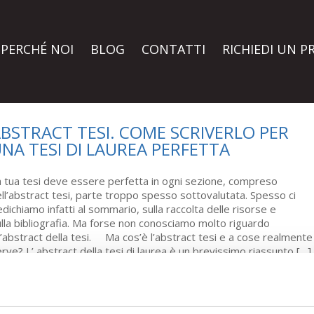
PERCHÉ NOI
BLOG
CONTATTI
RICHIEDI UN P
BSTRACT TESI. COME SCRIVERLO PER
NA TESI DI LAUREA PERFETTA
 tua tesi deve essere perfetta in ogni sezione, compreso
ll’abstract tesi, parte troppo spesso sottovalutata. Spesso ci
dichiamo infatti al sommario, sulla raccolta delle risorse e
lla bibliografia. Ma forse non conosciamo molto riguardo
l’abstract della tesi. Ma cos’è l’abstract tesi e a cose realmente
rve? L’ abstract della tesi di laurea è un brevissimo riassunto […]