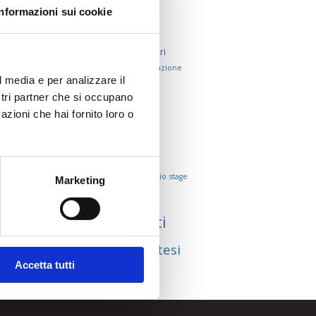
discussione
Informazioni sui cookie
elenco
esempio
Google
esperti
fonti
Scholar
lavori
impaginazione
online
lavoro
lettera di presentazione
l media e per analizzare il
online
plagio
presentazione
ricerca
ricerca
ostri partner che si occupano
azioni che hai fornito loro o
avanzata
riferimento
risorsi
ringraziamenti
scrittori
siti scolastici
sitografia
software antiplagio
stage
Marketing
stesura
stile APA
struttura
studenti
tesi
tesi
tesi compilativa
Accetta tutti
sperimentale