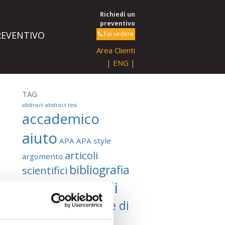
Richiedi un
preventivo
REVENTIVO
Fai vedere
Area Clienti
| ENG |
TAG
abstract
abstract tesi
accademico
aiuto
APA
APA style
articoli
argomento
bibliografia
scientifici
consigli
conclusione
costruzione di
consulenza
tesi
database
discorso