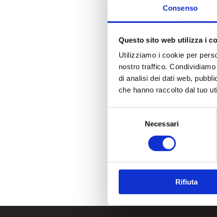
Consenso
Questo sito web utilizza i c
Utilizziamo i cookie per perso
nostro traffico. Condividiamo 
di analisi dei dati web, pubbl
che hanno raccolto dal tuo uti
Selezione
Necessari
del
consenso
Rifiuta