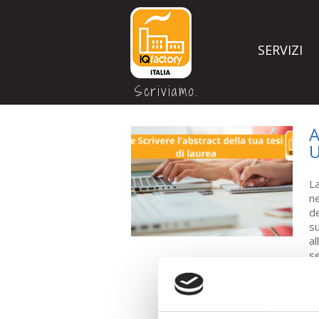
SERVIZI
Scriviamo.
A
U
La
ne
de
su
al
se