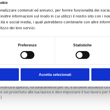
ROFESSIONALI
ookie
nalizzare contenuti ed annunci, per fornire funzionalità dei socia
ternet offre una marea di risorse per studenti e insegnanti, creat
inoltre informazioni sul modo in cui utilizzi il nostro sito con i n
r offrire maggiori possibilità legate all’apprendimento e allo studi
 quali sono le risorse su cui puoi fare affidamento? IQfactory ha
icità e social media, i quali potrebbero combinarle con altre inform
ilato per voi la top 10 dei siti web che possono aiutarti nella
lizzo dei loro servizi.
alizzazione del tuo elaborato e prepararti all’obiettivo finale.
ardiamola insieme! […]
Preferenze
Statistiche
DEE PER OTTIMIZZARE LA RICERCA DEL
ATERIALE PER LA TUA TESI
tempi sono cambiati velocemente, specialmente per chi deve
Accetta selezionati
postare una ricerca per realizzare la tesi di laurea. Innovazione
gitale e nuove forme di comunicazione hanno stravolto le tipologi
 ricerca e questo, fortunatamente per te, è un bene assoluto! Or
e sei proiettato alla tua laurea e devi impostare il tuo lavoro per l
]