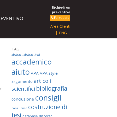
Richiedi un
preventivo
REVENTIVO
Fai vedere
Area Clienti
| ENG |
TAG
abstract
abstract tesi
accademico
aiuto
APA
APA style
e
articoli
argomento
bibliografia
scientifici
e
consigli
conclusione
costruzione di
consulenza
tesi
database
discorso