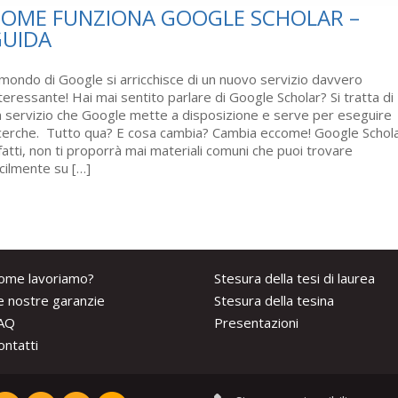
OME FUNZIONA GOOGLE SCHOLAR –
UIDA
 mondo di Google si arricchisce di un nuovo servizio davvero
teressante! Hai mai sentito parlare di Google Scholar? Si tratta di
 servizio che Google mette a disposizione e serve per eseguire
cerche. Tutto qua? E cosa cambia? Cambia eccome! Google Schola
fatti, non ti proporrà mai materiali comuni che puoi trovare
cilmente su […]
ome lavoriamo?
Stesura della tesi di laurea
e nostre garanzie
Stesura della tesina
AQ
Presentazioni
ontatti