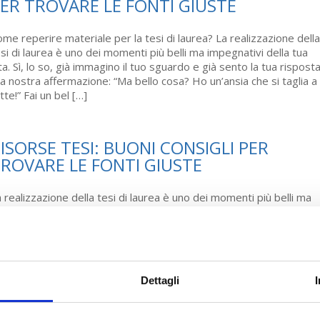
ER TROVARE LE FONTI GIUSTE
me reperire materiale per la tesi di laurea? La realizzazione della
si di laurea è uno dei momenti più belli ma impegnativi della tua
ta. Sì, lo so, già immagino il tuo sguardo e già sento la tua rispost
la nostra affermazione: “Ma bello cosa? Ho un’ansia che si taglia a
tte!” Fai un bel […]
ISORSE TESI: BUONI CONSIGLI PER
ROVARE LE FONTI GIUSTE
 realizzazione della tesi di laurea è uno dei momenti più belli ma
pegnativi della tua vita. In questo articolo troverai informazioni uti
rtendo da uno step fondamentale: trovare le risorse giuste senz
dere in errore. Eh già, perché quella di reperire le fonti è la prima
se della tua tesi di laurea e avverrà […]
Dettagli
ITI WEB: LA TOP 10 PER LE TUE RICERCH