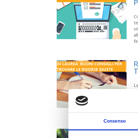
P
Co
te
vi
al
fe
R
T
La
im
pa
ca
fa
Consenso
S