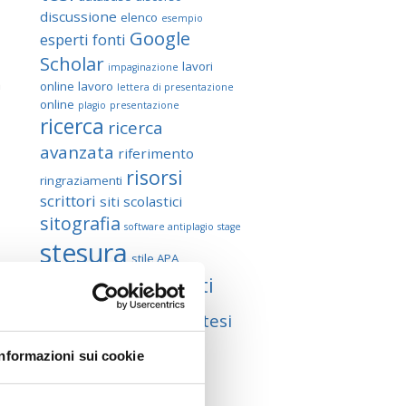
discussione
elenco
esempio
Google
esperti
fonti
Scholar
lavori
impaginazione
a
online
lavoro
lettera di presentazione
online
plagio
presentazione
ricerca
ricerca
avanzata
riferimento
risorsi
ringraziamenti
scrittori
siti scolastici
sitografia
software antiplagio
stage
stesura
stile APA
li
struttura
studenti
a
tesi
tesi
tesi compilativa
sperimentale
Informazioni sui cookie
E