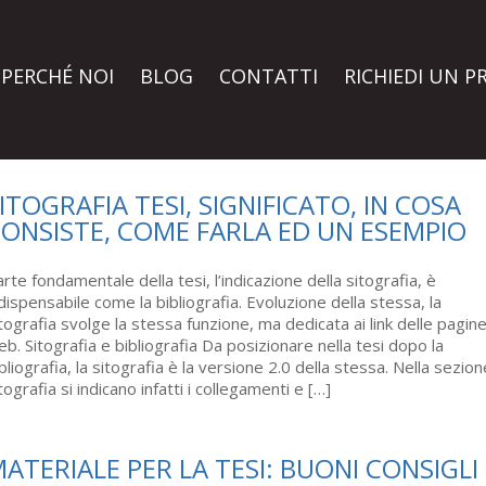
PERCHÉ NOI
BLOG
CONTATTI
RICHIEDI UN P
ITOGRAFIA TESI, SIGNIFICATO, IN COSA
ONSISTE, COME FARLA ED UN ESEMPIO
rte fondamentale della tesi, l’indicazione della sitografia, è
dispensabile come la bibliografia. Evoluzione della stessa, la
tografia svolge la stessa funzione, ma dedicata ai link delle pagin
b. Sitografia e bibliografia Da posizionare nella tesi dopo la
bliografia, la sitografia è la versione 2.0 della stessa. Nella sezion
tografia si indicano infatti i collegamenti e […]
ATERIALE PER LA TESI: BUONI CONSIGLI