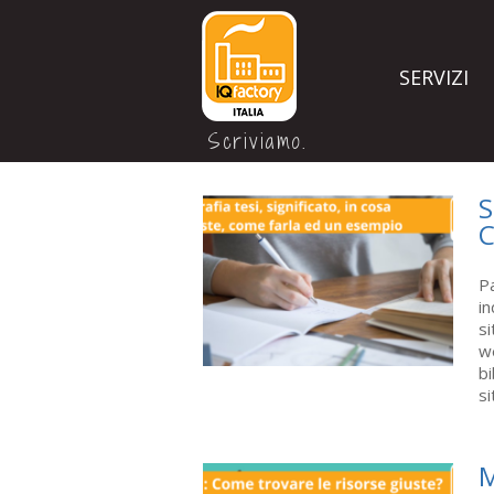
SERVIZI
Scriviamo.
S
C
Pa
in
si
we
bi
si
M