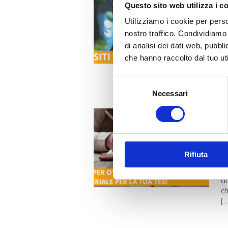
P
Questo sito web utilizza i c
Utilizziamo i cookie per perso
In
nostro traffico. Condividiamo 
pe
Ma
di analisi dei dati web, pubbl
st
che hanno raccolto dal tuo uti
re
Gu
Selezione
Necessari
del
consenso
I
M
I 
Rifiuta
im
di
di
ch
[…