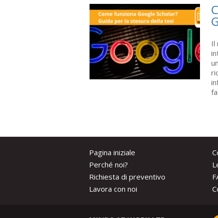
C
G
Il
in
un
ri
in
fa
Pagina iniziale
C
Perché noi?
L
Richiesta di preventivo
F
Lavora con noi
C