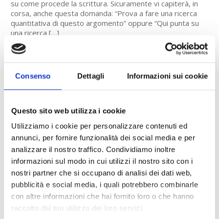
su come procede la scrittura. Sicuramente vi capiterà, in
corsa, anche questa domanda: “Prova a fare una ricerca
quantitativa di questo argomento” oppure “Qui punta su
una ricerca […]
TAG
aiuto
accademico
APA
Consenso
Dettagli
Informazioni sui cookie
abstract
abstract tesi
articoli scientifici
APA style
argomento
consigli
bibliografia
conclusione
consulenza
Questo sito web utilizza i cookie
costruzione di tesi
discussione
database
discorso
Utilizziamo i cookie per personalizzare contenuti ed
Google Scholar
esperti
fonti
annunci, per fornire funzionalità dei social media e per
elenco
esempio
lavori online
lavoro
online
analizzare il nostro traffico. Condividiamo inoltre
impaginazione
lettera di presentazione
ricerca
ricerca avanzata
informazioni sul modo in cui utilizzi il nostro sito con i
plagio
presentazione
risorsi
nostri partner che si occupano di analisi dei dati web,
scrittori
riferimento
siti
ringraziamenti
pubblicità e social media, i quali potrebbero combinarle
stesura
sitografia
scolastici
software antiplagio
stage
con altre informazioni che hai fornito loro o che hanno
tesi
raccolto dal tuo utilizzo dei loro servizi.
struttura
studenti
tesi
stile APA