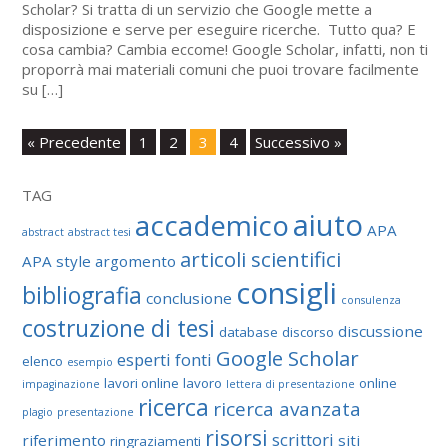
Scholar? Si tratta di un servizio che Google mette a
disposizione e serve per eseguire ricerche. Tutto qua? E
cosa cambia? Cambia eccome! Google Scholar, infatti, non ti
proporrà mai materiali comuni che puoi trovare facilmente
su […]
« Precedente
1
2
3
4
Successivo »
TAG
aiuto
accademico
APA
abstract
abstract tesi
articoli scientifici
APA style
argomento
consigli
bibliografia
conclusione
consulenza
costruzione di tesi
discussione
database
discorso
Google Scholar
esperti
fonti
elenco
esempio
lavori online
lavoro
online
impaginazione
lettera di presentazione
ricerca
ricerca avanzata
plagio
presentazione
risorsi
scrittori
riferimento
siti
ringraziamenti