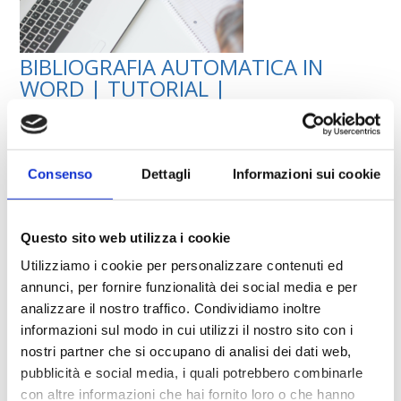
BIBLIOGRAFIA AUTOMATICA IN
WORD | TUTORIAL |
Ci sono molti modi per realizzare la bibliografia per la tua
tesi di laurea. Uno dei più facili ed utilizzati è affidarsi alla
garanzia di Word. Come si fa a creare una bibliografia
Consenso
Dettagli
Informazioni sui cookie
automatica con Word? Niente di impossibile, segui il nostro
tutorial e non avrai problemi a farla. Prima di tutto però è
bene […]
Questo sito web utilizza i cookie
Utilizziamo i cookie per personalizzare contenuti ed
annunci, per fornire funzionalità dei social media e per
analizzare il nostro traffico. Condividiamo inoltre
informazioni sul modo in cui utilizzi il nostro sito con i
nostri partner che si occupano di analisi dei dati web,
pubblicità e social media, i quali potrebbero combinarle
con altre informazioni che hai fornito loro o che hanno