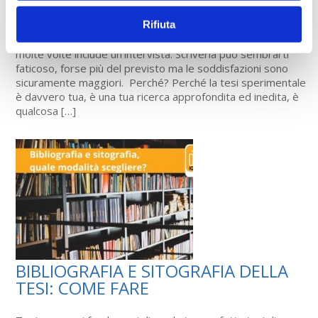
Rifiuta
La tesi di laurea cambia in base alla tipologia di lavoro che
intendi presentare. Ad esempio, la tesi sperimentale che
molte volte include un’intervista. Scriverla può sembrarti
faticoso, forse più del previsto ma le soddisfazioni sono
sicuramente maggiori. Perché? Perché la tesi sperimentale
è davvero tua, è una tua ricerca approfondita ed inedita, è
qualcosa […]
BIBLIOGRAFIA E SITOGRAFIA DELLA
TESI: COME FARE